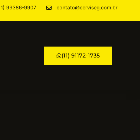
11) 99386-9907
contato@cerviseg.com.br
(11) 91172-1735