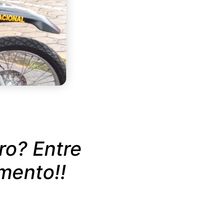
o? Entre
mento!!