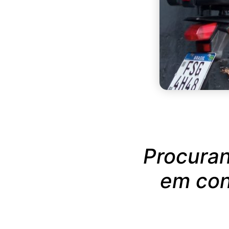
Procura
em con