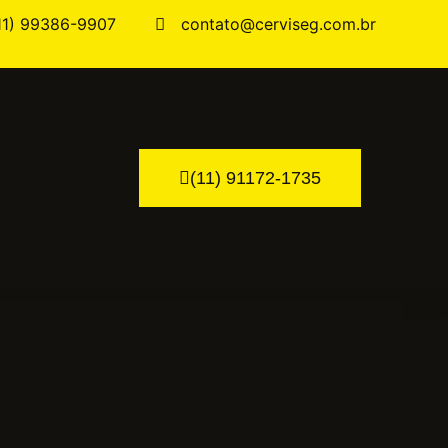
11) 99386-9907
contato@cerviseg.com.br
(11) 91172-1735