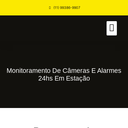
(11) 99386-9907
Pagina Inicial
Nossos Serviços
Quem Somos
Monitoramento De Câmeras E Alarmes
24hs Em Estação